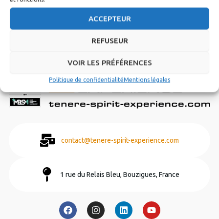
ACCEPTEUR
Inscription Newsletter
REFUSEUR
VOIR LES PRÉFÉRENCES
Politique de confidentialité
Mentions légales
contact@tenere-spirit-experience.com
1 rue du Relais Bleu, Bouzigues, France
F
I
L
Y
a
n
i
o
c
s
n
u