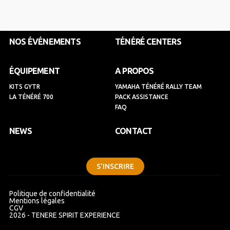
e
t
k
t
b
a
e
u
o
g
d
b
o
r
i
e
k
a
n
NOS ÉVÉNEMENTS
TÉNÉRÉ CENTERS
m
ÉQUIPEMENT
A PROPOS
KITS GYTR
YAMAHA TÉNÉRÉ RALLY TEAM
LA TÉNÉRÉ 700
PACK ASSISTANCE
FAQ
NEWS
CONTACT
S'INSCRIRE
Politique de confidentialité
Mentions légales
CGV
2026 - TENERE SPIRIT EXPERIENCE