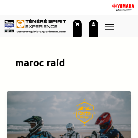
Aller
au
contenu
maroc raid