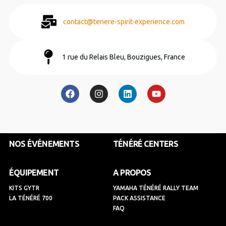
contact@tenere-spirit-experience.com
1 rue du Relais Bleu, Bouzigues, France
F
I
L
Y
a
n
i
o
c
s
n
u
e
t
k
t
b
a
e
u
o
g
d
b
o
r
i
e
k
a
n
NOS ÉVÉNEMENTS
TÉNÉRÉ CENTERS
m
ÉQUIPEMENT
A PROPOS
KITS GYTR
YAMAHA TÉNÉRÉ RALLY TEAM
LA TÉNÉRÉ 700
PACK ASSISTANCE
FAQ