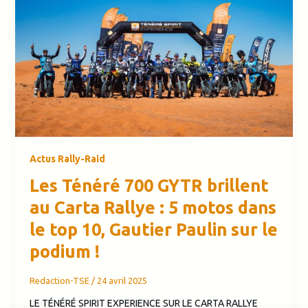
Actus Rally-Raid
Les Ténéré 700 GYTR brillent
au Carta Rallye : 5 motos dans
le top 10, Gautier Paulin sur le
podium !
Redaction-TSE
/
24 avril 2025
LE TÉNÉRÉ SPIRIT EXPERIENCE SUR LE CARTA RALLYE