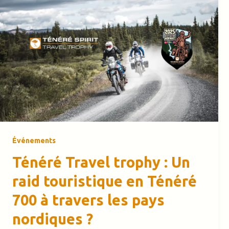
Événements
Ténéré Travel trophy : Un
raid touristique en Ténéré
700 à travers les pays
nordiques ?