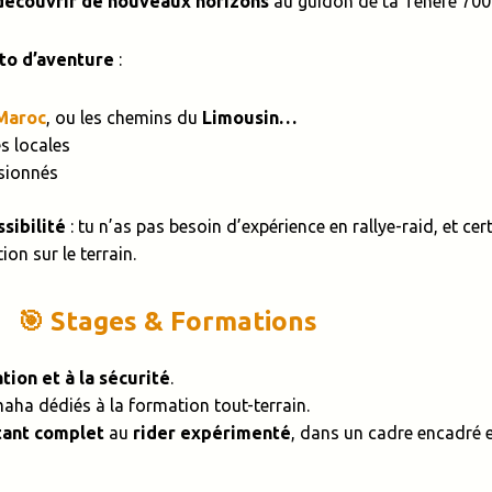
découvrir de nouveaux horizons
au guidon de ta Ténéré 700
to d’aventure
:
Maroc
, ou les chemins du
Limousin…
s locales
sionnés
sibilité
: tu n’as pas besoin d’expérience en rallye-raid, et c
ion sur le terrain.
🎯 Stages & Formations
tion et à la sécurité
.
aha dédiés à la formation tout-terrain.
ant complet
au
rider expérimenté
, dans un cadre encadré et