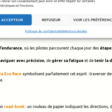
 retirer son consentement peut avoir un effet négatif sur certaines
téristiques et fonctions.
ACCEPTEUR
REFUSEUR
VOIR LES PRÉFÉREN
allye-Raid : l’essence de l’aventure
Politique de confidentialité
Mentions légales
d’endurance
, où les pilotes parcourent chaque jour des
étape
naviguer avec précision
, de
gérer sa fatigue
et de
tenir la 
ca Eco Race
symbolisent parfaitement cet esprit : traverser d
e.
’un
road-book
: un rouleau de papier indiquant les directions, 