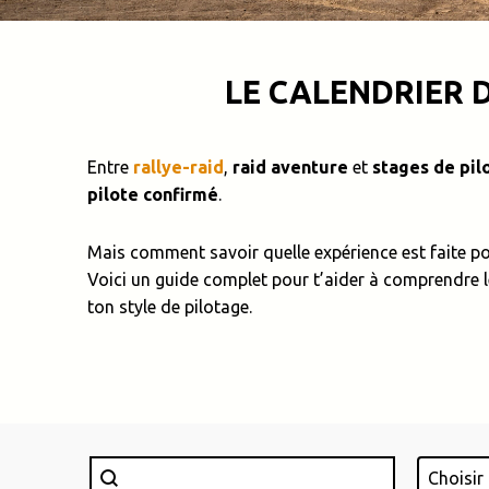
LE CALENDRIER D
Entre
rallye-raid
,
raid aventure
et
stages de pil
pilote confirmé
.
Mais comment savoir quelle expérience est faite po
Voici un guide complet pour t’aider à comprendre l
ton style de pilotage.
Rechercher
Lieu
Rechercher
Sélectionn
Sélectio