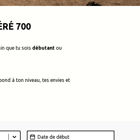
ÉRÉ 700
rain que tu sois
débutant
ou
ond à ton niveau, tes envies et
Date de début
Date