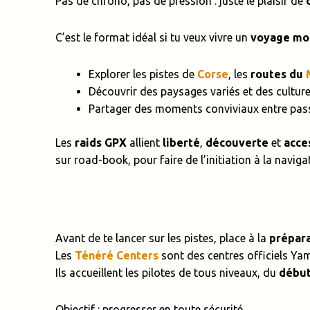
Pas de chrono, pas de pression : juste le plaisir de
C’est le format idéal si tu veux vivre un
voyage mo
Explorer les pistes de
Corse
, les
routes du
Découvrir des paysages variés et des culture
Partager des moments conviviaux entre pas
Les
raids GPX
allient
liberté
,
découverte
et
acces
sur road-book, pour faire de l’initiation à la navigat
Avant de te lancer sur les pistes, place à la
prépara
Les
Ténéré Centers
sont des centres officiels Yam
Ils accueillent les pilotes de tous niveaux, du
début
Objectif : progresser en toute sécurité