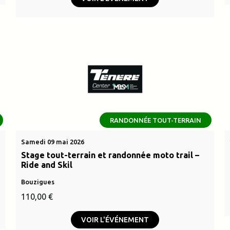
initial
actuel
était :
est :
.
2500,00 €.
RANDONNÉE TOUT-TERRAIN
Samedi 09 mai 2026
Stage tout-terrain et randonnée moto trail –
Ride and Skil
Bouzigues
110,00
€
VOIR L'ÉVÉNEMENT