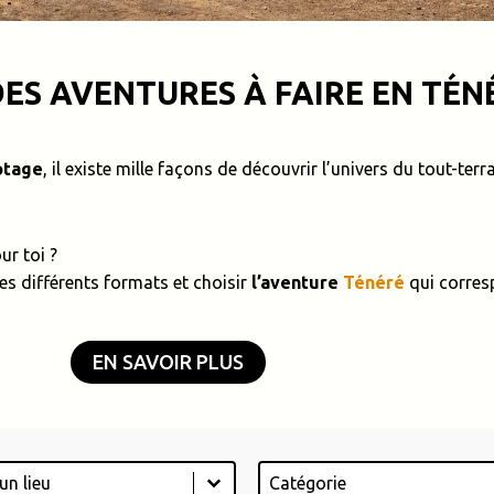
ES AVENTURES À FAIRE EN TÉN
otage
, il existe mille façons de découvrir l’univers du tout-ter
ur toi ?
es différents formats et choisir
l’aventure
Ténéré
qui corresp
EN SAVOIR PLUS
Catégorie
ez le contenu
Sélectionnez le contenu
nnez le contenu
Sélectionnez le contenu