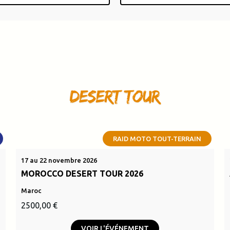
RAID MOTO TOUT-TERRAIN
17 au 22 novembre 2026
MOROCCO DESERT TOUR 2026
Maroc
Le
Le
2500,00
€
prix
prix
VOIR L'ÉVÉNEMENT