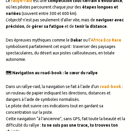
Le
rallye-raid
est une
compétition tout-terrain d’endurance
,
où les pilotes parcourent chaque jour des
étapes longues et
variées
(souvent entre 300 et 600 km).
L’objectif n’est pas seulement d’aller vite, mais de
naviguer avec
précision
, de
gérer sa fatigue
et de
tenir la distance
.
Des épreuves mythiques comme le
Dakar
ou l’
Africa Eco Race
symbolisent parfaitement cet esprit : traverser des paysages
spectaculaires, du désert aux pistes caillouteuses, en totale
autonomie.
🗺️ Navigation au road-book : le cœur du rallye
Dans un rallye-raid, la navigation se fait à l’aide d’un
road-book
:
un rouleau de papier indiquant les directions, distances et
dangers à l’aide de symboles normalisés.
Le pilote doit suivre ces indications tout en gardant sa
concentration sur la piste.
Cette navigation “à l’ancienne”, sans GPS, fait toute la beauté et la
difficulté du rallye :
tu ne suis pas une trace, tu trouves ton