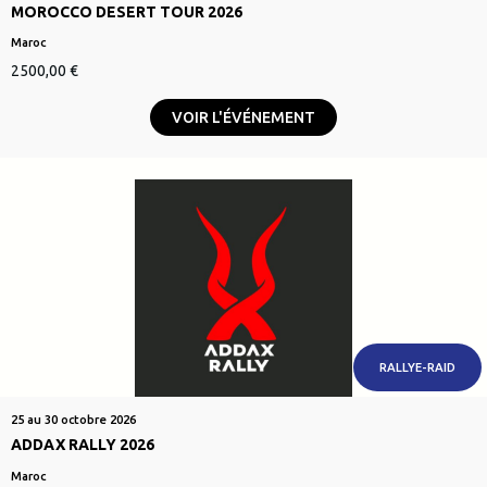
MOROCCO DESERT TOUR 2026
Maroc
Le
Le
2500,00
€
prix
prix
initial
actuel
VOIR L'ÉVÉNEMENT
était :
est :
.
2500,00 €.
RALLYE-RAID
25 au 30 octobre 2026
ADDAX RALLY 2026
Maroc