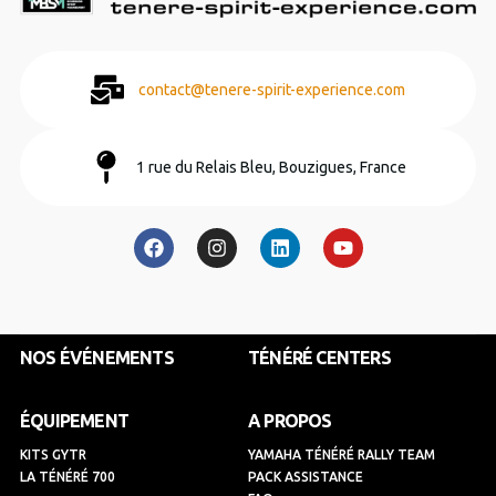
contact@tenere-spirit-experience.com
1 rue du Relais Bleu, Bouzigues, France
F
I
L
Y
a
n
i
o
c
s
n
u
e
t
k
t
b
a
e
u
o
g
d
b
o
r
i
e
k
a
n
NOS ÉVÉNEMENTS
TÉNÉRÉ CENTERS
m
ÉQUIPEMENT
A PROPOS
KITS GYTR
YAMAHA TÉNÉRÉ RALLY TEAM
LA TÉNÉRÉ 700
PACK ASSISTANCE