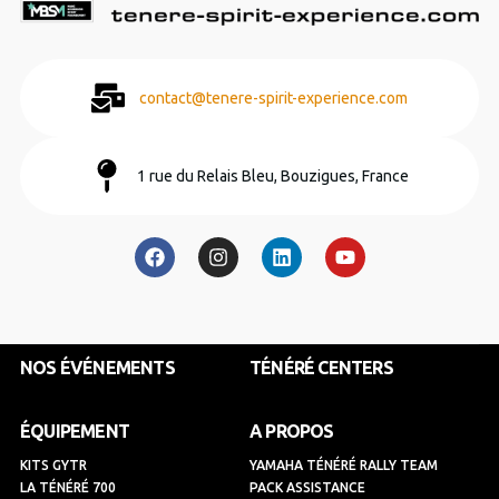
contact@tenere-spirit-experience.com
1 rue du Relais Bleu, Bouzigues, France
F
I
L
Y
a
n
i
o
c
s
n
u
e
t
k
t
b
a
e
u
o
g
d
b
o
r
i
e
k
a
n
NOS ÉVÉNEMENTS
TÉNÉRÉ CENTERS
m
ÉQUIPEMENT
A PROPOS
KITS GYTR
YAMAHA TÉNÉRÉ RALLY TEAM
LA TÉNÉRÉ 700
PACK ASSISTANCE