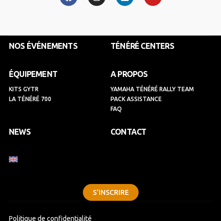
c
s
n
u
e
t
k
t
b
a
e
u
o
g
d
b
o
r
i
e
k
a
n
NOS ÉVÉNEMENTS
TÉNÉRÉ CENTERS
m
ÉQUIPEMENT
A PROPOS
KITS GYTR
YAMAHA TÉNÉRÉ RALLY TEAM
LA TÉNÉRÉ 700
PACK ASSISTANCE
FAQ
NEWS
CONTACT
S'INSCRIRE
Politique de confidentialité