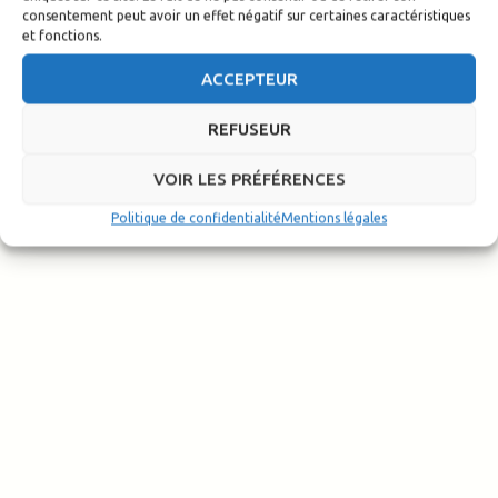
consentement peut avoir un effet négatif sur certaines caractéristiques
pour vivre un rallye-raid
et fonctions.
comme un pilote
ACCEPTEUR
professionnel.
REFUSEUR
Redaction-TSE
/
14 août 2025
VOIR LES PRÉFÉRENCES
Africa Eco Race 2026 : roulez jusqu’à Dakar avec le
Yamaha Ténéré Rally Team 📅 Du 24 janvier au 6
Politique de confidentialité
Mentions légales