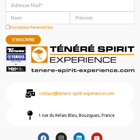
Inscription Newsletter
contact@tenere-spirit-experience.com
1 rue du Relais Bleu, Bouzigues, France
F
I
L
Y
a
n
i
o