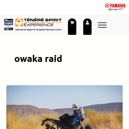
Aller
au
contenu
owaka raid