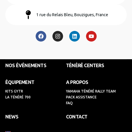
1 rue du Relais Bleu, Bouzigues, France
F
I
L
Y
a
n
i
o
c
s
n
u
e
t
k
t
b
a
e
u
o
g
d
b
o
r
i
e
k
a
n
NOS ÉVÉNEMENTS
TÉNÉRÉ CENTERS
m
ÉQUIPEMENT
A PROPOS
KITS GYTR
YAMAHA TÉNÉRÉ RALLY TEAM
LA TÉNÉRÉ 700
PACK ASSISTANCE
FAQ
NEWS
CONTACT