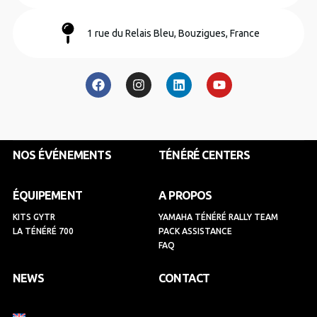
1 rue du Relais Bleu, Bouzigues, France
F
I
L
Y
a
n
i
o
c
s
n
u
e
t
k
t
b
a
e
u
o
g
d
b
o
r
i
e
k
a
n
NOS ÉVÉNEMENTS
TÉNÉRÉ CENTERS
m
ÉQUIPEMENT
A PROPOS
KITS GYTR
YAMAHA TÉNÉRÉ RALLY TEAM
LA TÉNÉRÉ 700
PACK ASSISTANCE
FAQ
NEWS
CONTACT