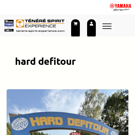
Aller
au
contenu
hard defitour