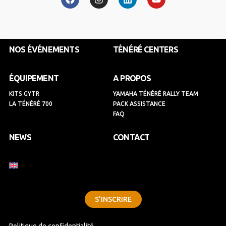
c
s
n
u
e
t
k
t
b
a
e
u
o
g
d
b
o
r
i
e
k
a
n
NOS ÉVÉNEMENTS
TÉNÉRÉ CENTERS
m
ÉQUIPEMENT
A PROPOS
KITS GYTR
YAMAHA TÉNÉRÉ RALLY TEAM
LA TÉNÉRÉ 700
PACK ASSISTANCE
FAQ
NEWS
CONTACT
S'INSCRIRE