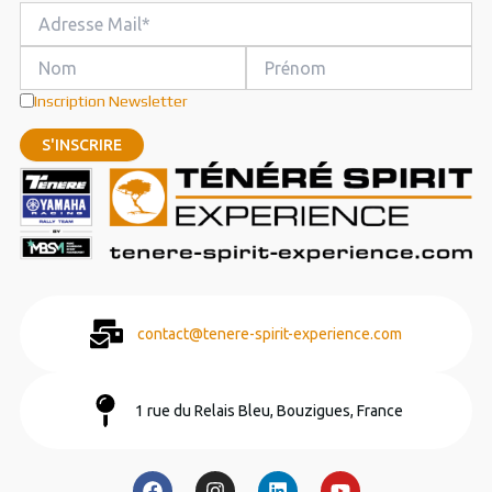
Inscription Newsletter
contact@tenere-spirit-experience.com
1 rue du Relais Bleu, Bouzigues, France
F
I
L
Y
a
n
i
o