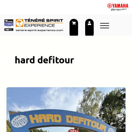
Skip
to
content
hard defitour