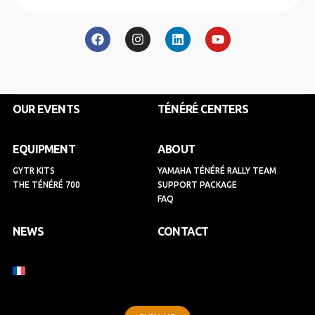
F
I
L
Y
a
n
i
o
c
s
n
u
e
t
k
t
b
a
e
u
o
g
d
b
o
r
i
e
k
a
n
OUR EVENTS
TÉNÉRÉ CENTERS
m
EQUIPMENT
ABOUT
GYTR KITS
YAMAHA TÉNÉRÉ RALLY TEAM
THE TÉNÉRÉ 700
SUPPORT PACKAGE
FAQ
NEWS
CONTACT