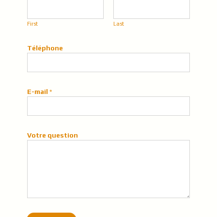
o
r
m
First
Last
a
t
Téléphone
i
o
n
s
E-mail
*
Votre question