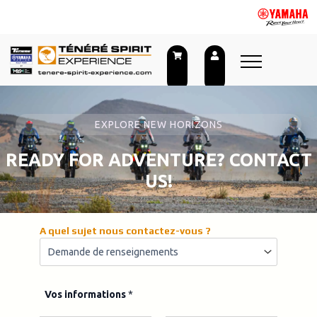
Skip
to
content
EXPLORE NEW HORIZONS
READY FOR ADVENTURE? CONTACT
US!
n
A quel sujet nous contactez-vous ?
o
u
s
i
n
Vos informations
*
f