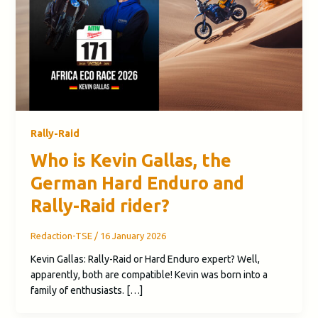
Rally-Raid
Who is Kevin Gallas, the
German Hard Enduro and
Rally-Raid rider?
Redaction-TSE
/
16 January 2026
Kevin Gallas: Rally-Raid or Hard Enduro expert? Well,
apparently, both are compatible! Kevin was born into a
family of enthusiasts. […]