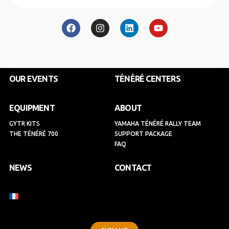
F
I
L
Y
a
n
i
o
c
s
n
u
e
t
k
t
b
a
e
u
o
g
d
b
o
r
i
e
k
a
n
OUR EVENTS
TÉNÉRÉ CENTERS
m
EQUIPMENT
ABOUT
GYTR KITS
YAMAHA TÉNÉRÉ RALLY TEAM
THE TÉNÉRÉ 700
SUPPORT PACKAGE
FAQ
NEWS
CONTACT