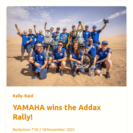
Rally-Raid
YAMAHA wins the Addax
Rally!
Redaction-TSE
/
18 November 2025