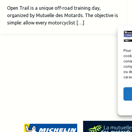
Open Trail is a unique off-road training day,
organized by Mutuelle des Motards. The objective is
simple: allow every motorcyclist […]
Pour 
cooki
conse
compo
ou de
carac