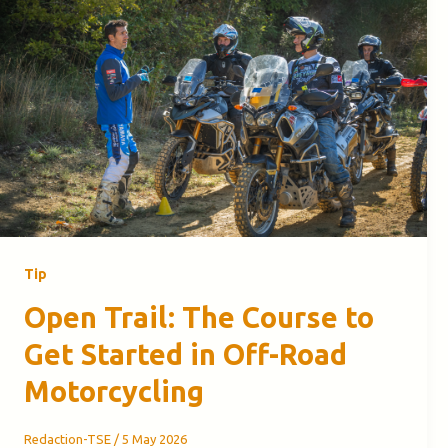
Tip
Open Trail: The Course to
Get Started in Off-Road
Motorcycling
Redaction-TSE
/
5 May 2026