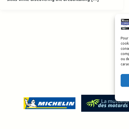
Pour 
cooki
conse
compo
ou de
carac