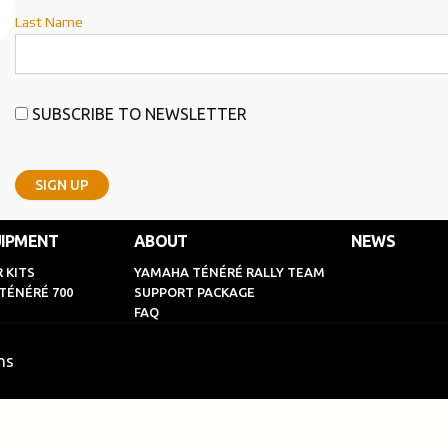
Last Name
SUBSCRIBE TO NEWSLETTER
IPMENT
ABOUT
NEWS
 KITS
YAMAHA TÉNÉRÉ RALLY TEAM
TÉNÉRÉ 700
SUPPORT PACKAGE
FAQ
ns
English
Français
(
French
)