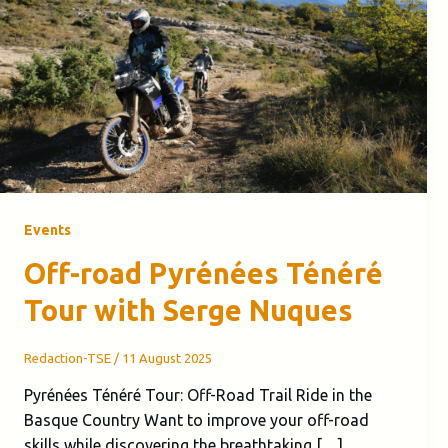
Events
Off-road Pyrénées Ténéré
Tour with Serge Nuques
Redaction-TSE
/
11 August 2025
Pyrénées Ténéré Tour: Off-Road Trail Ride in the
Basque Country Want to improve your off-road
skills while discovering the breathtaking […]