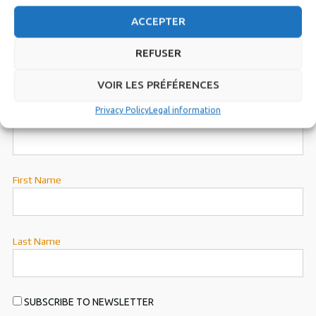
ACCEPTER
REFUSER
VOIR LES PRÉFÉRENCES
Subscribe to our newsletter
Privacy Policy
Legal information
Email Address*
First Name
Last Name
SUBSCRIBE TO NEWSLETTER