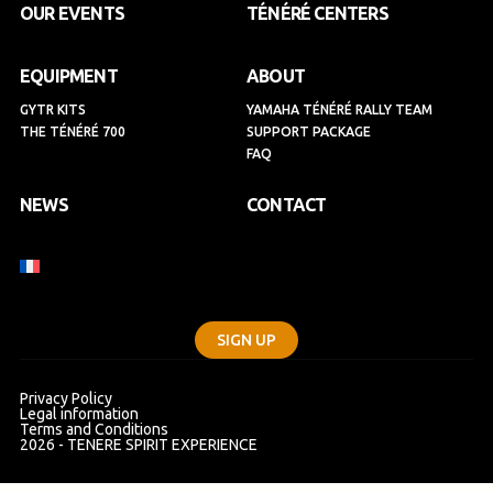
k
a
n
OUR EVENTS
TÉNÉRÉ CENTERS
m
EQUIPMENT
ABOUT
GYTR KITS
YAMAHA TÉNÉRÉ RALLY TEAM
THE TÉNÉRÉ 700
SUPPORT PACKAGE
FAQ
NEWS
CONTACT
SIGN UP
Privacy Policy
Legal information
Terms and Conditions
2026 - TENERE SPIRIT EXPERIENCE