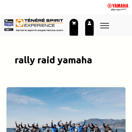
Skip
to
content
rally raid yamaha