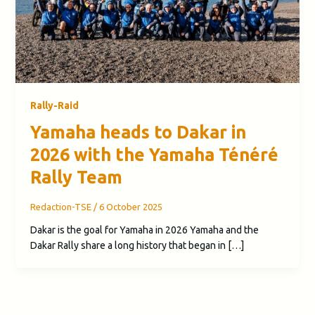
Rally-Raid
Yamaha heads to Dakar in
2026 with the Yamaha Ténéré
Rally Team
Redaction-TSE
/
6 October 2025
Dakar is the goal for Yamaha in 2026 Yamaha and the
Dakar Rally share a long history that began in […]