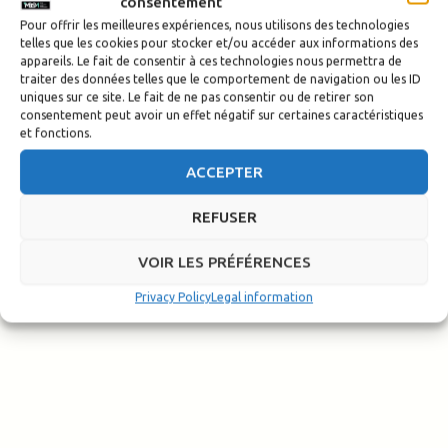
the must-do motorcycle trail
consentement
Pour offrir les meilleures expériences, nous utilisons des technologies
raid between Corsica and
telles que les cookies pour stocker et/ou accéder aux informations des
Sardinia
appareils. Le fait de consentir à ces technologies nous permettra de
traiter des données telles que le comportement de navigation ou les ID
uniques sur ce site. Le fait de ne pas consentir ou de retirer son
Redaction-TSE
/
27 June 2025
consentement peut avoir un effet négatif sur certaines caractéristiques
et fonctions.
Envie d’un raid moto tout-terrain unique entre mer et
montagne ? Le Corsica Sardegna Raid 1000 est fait pour
ACCEPTER
vous.
REFUSER
VOIR LES PRÉFÉRENCES
Privacy Policy
Legal information