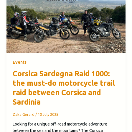
Events
Corsica Sardegna Raid 1000:
the must-do motorcycle trail
raid between Corsica and
Sardinia
Zaka Gérard
/
10 July 2025
Looking for a unique off-road motorcycle adventure
between the sea and the mountains? The Corsica