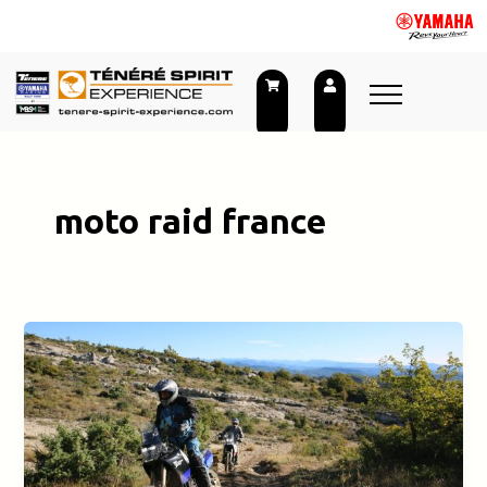
Skip
to
content
moto raid france