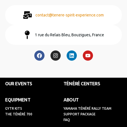
contact@tenere-spirit-experience.com
1 rue du Relais Bleu, Bouzigues, France
F
I
L
Y
a
n
i
o
c
s
n
u
e
t
k
t
b
a
e
u
o
g
d
b
o
r
i
e
k
a
n
OUR EVENTS
TÉNÉRÉ CENTERS
m
EQUIPMENT
ABOUT
GYTR KITS
YAMAHA TÉNÉRÉ RALLY TEAM
THE TÉNÉRÉ 700
SUPPORT PACKAGE
FAQ