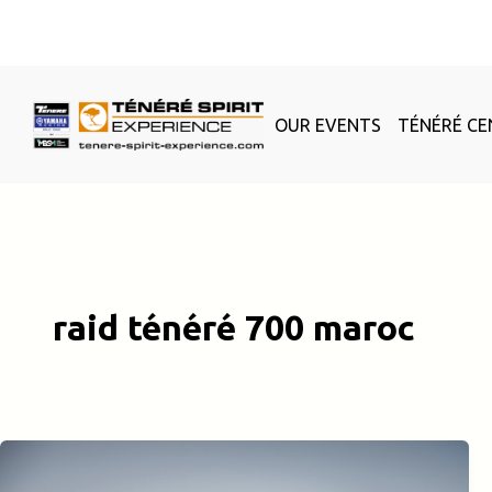
Skip
to
content
OUR EVENTS
TÉNÉRÉ CE
raid ténéré 700 maroc