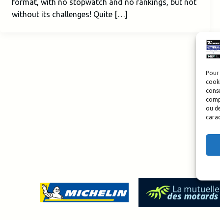
format, with no stopwatch and no rankings, but not
without its challenges! Quite […]
Pour 
cooki
conse
compo
ou de
carac