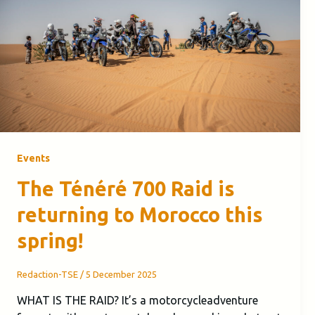
Events
The Ténéré 700 Raid is
returning to Morocco this
spring!
Redaction-TSE
/
5 December 2025
WHAT IS THE RAID? It’s a motorcycleadventure